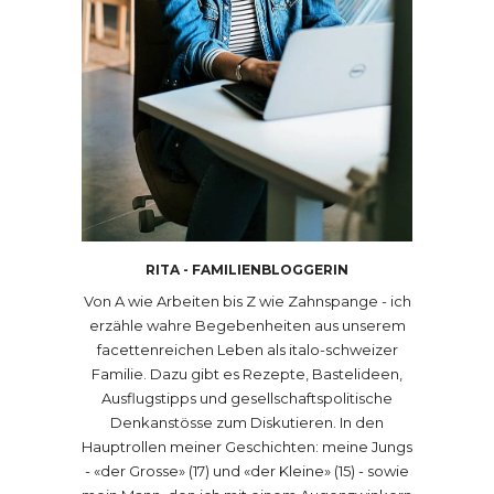
RITA - FAMILIENBLOGGERIN
Von A wie Arbeiten bis Z wie Zahnspange - ich
erzähle wahre Begebenheiten aus unserem
facettenreichen Leben als italo-schweizer
Familie. Dazu gibt es Rezepte, Bastelideen,
Ausflugstipps und gesellschaftspolitische
Denkanstösse zum Diskutieren. In den
Hauptrollen meiner Geschichten: meine Jungs
- «der Grosse» (17) und «der Kleine» (15) - sowie