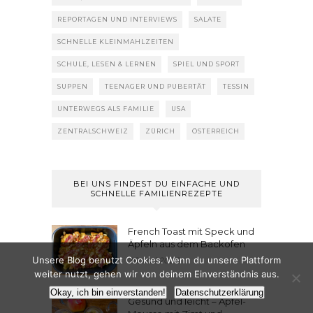
REPORTAGEN UND INTERVIEWS
SALATE
SCHNELLE KLEINMAHLZEITEN
SCHULE, LESEN & LERNEN
SPIEL UND SPORT
SUPPEN
TEENAGER UND PUBERTÄT
TESSIN
UNTERWEGS ALS FAMILIE
USA
ZENTRALSCHWEIZ
ZÜRICH
ÖSTERREICH
BEI UNS FINDEST DU EINFACHE UND
SCHNELLE FAMILIENREZEPTE
French Toast mit Speck und
Äpfeln aus dem Backofen
Unsere Blog benutzt Cookies. Wenn du unsere Plattform
26. Mai 2026
weiter nutzt, gehen wir von deinem Einverständnis aus.
Okay, ich bin einverstanden!
Datenschutzerklärung
Gesund und leicht – Apfel-