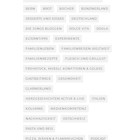
BERN
BROT
BÜCHER
BÜNDNERLAND
DESSERTS UND SÜSSES
DEUTSCHLAND
DIE JUNGS BLOGGEN
DOLCE VITA
DOULA
ELTERNTIPPS
EXPERIMENTE
FAMILIENLEBEN
FAMILIENREISEN WELTWEIT
FAMILIENREZEPTE
FLEISCH UND GRILLGUT
FRÜHSTÜCK, MÜESLI, KONFITÜREN & GELEES
GASTBEITRÄGE
GESUNDHEIT
GLARNERLAND
HERZGESCHICHTEN ACTIVE & LIVE
ITALIEN
KOLUMNE
MEDIENKOMPETENZ
NACHHALTIGKEIT
OSTSCHWEIZ
PASTA UND REIS
PIZZA, WÄHEN & FLAMMKUCHEN
PODCAST