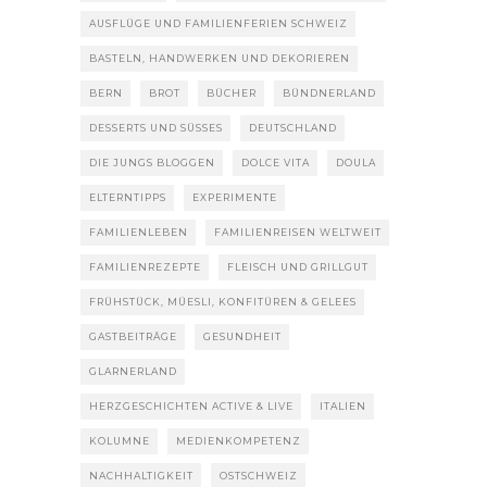
AUSFLÜGE UND FAMILIENFERIEN SCHWEIZ
BASTELN, HANDWERKEN UND DEKORIEREN
BERN
BROT
BÜCHER
BÜNDNERLAND
DESSERTS UND SÜSSES
DEUTSCHLAND
DIE JUNGS BLOGGEN
DOLCE VITA
DOULA
ELTERNTIPPS
EXPERIMENTE
FAMILIENLEBEN
FAMILIENREISEN WELTWEIT
FAMILIENREZEPTE
FLEISCH UND GRILLGUT
FRÜHSTÜCK, MÜESLI, KONFITÜREN & GELEES
GASTBEITRÄGE
GESUNDHEIT
GLARNERLAND
HERZGESCHICHTEN ACTIVE & LIVE
ITALIEN
KOLUMNE
MEDIENKOMPETENZ
NACHHALTIGKEIT
OSTSCHWEIZ