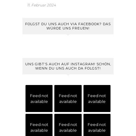
11. Februar 2024
FOLGST DU UNS AUCH VIA FACEBOOK? DAS
WÜRDE UNS FREUEN!
UNS GIBT’S AUCH AUF INSTAGRAM! SCHÖN,
WENN DU UNS AUCH DA FOLGST!
Feed not
Feed not
Feed not
available
available
available
Feed not
Feed not
Feed not
available
available
available