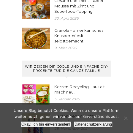
Gesund und leicht – Apfel-
Mousse mit Zimt und
Superfood-Topping
30. April 2026
Granola – amerikanisches
Knuspermüesli
selbstgemacht
9. März 2026
WIR ZEIGEN DIR COOLE UND EINFACHE DIY-
PROJEKTE FÜR DIE GANZE FAMILIE
Kerzen-Recycling – aus alt
mach neu!
5. Januar 2025
Unsere Blog benutzt Cookies. Wenn du unsere Plattform
Kerzen ziehen leicht
weiter nutzt, gehen wir von deinem Einverständnis aus.
gemacht
Okay, ich bin einverstanden!
Datenschutzerklärung
28. November 2024