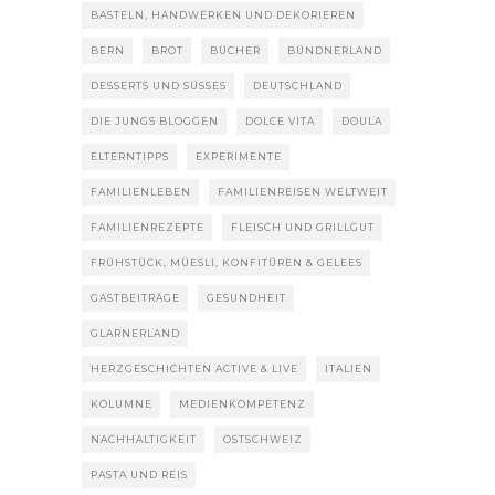
BASTELN, HANDWERKEN UND DEKORIEREN
BERN
BROT
BÜCHER
BÜNDNERLAND
DESSERTS UND SÜSSES
DEUTSCHLAND
DIE JUNGS BLOGGEN
DOLCE VITA
DOULA
ELTERNTIPPS
EXPERIMENTE
FAMILIENLEBEN
FAMILIENREISEN WELTWEIT
FAMILIENREZEPTE
FLEISCH UND GRILLGUT
FRÜHSTÜCK, MÜESLI, KONFITÜREN & GELEES
GASTBEITRÄGE
GESUNDHEIT
GLARNERLAND
HERZGESCHICHTEN ACTIVE & LIVE
ITALIEN
KOLUMNE
MEDIENKOMPETENZ
NACHHALTIGKEIT
OSTSCHWEIZ
PASTA UND REIS