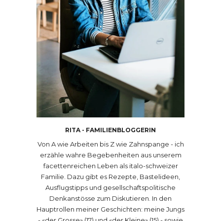
RITA - FAMILIENBLOGGERIN
Von A wie Arbeiten bis Z wie Zahnspange - ich
erzähle wahre Begebenheiten aus unserem
facettenreichen Leben als italo-schweizer
Familie. Dazu gibt es Rezepte, Bastelideen,
Ausflugstipps und gesellschaftspolitische
Denkanstösse zum Diskutieren. In den
Hauptrollen meiner Geschichten: meine Jungs
- «der Grosse» (17) und «der Kleine» (15) - sowie