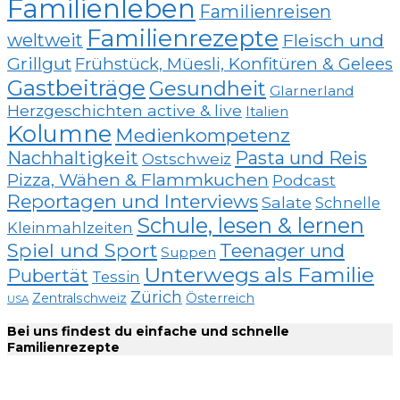
Familienleben
Familienreisen
Familienrezepte
weltweit
Fleisch und
Grillgut
Frühstück, Müesli, Konfitüren & Gelees
Gastbeiträge
Gesundheit
Glarnerland
Herzgeschichten active & live
Italien
Kolumne
Medienkompetenz
Nachhaltigkeit
Pasta und Reis
Ostschweiz
Pizza, Wähen & Flammkuchen
Podcast
Reportagen und Interviews
Salate
Schnelle
Schule, lesen & lernen
Kleinmahlzeiten
Spiel und Sport
Teenager und
Suppen
Unterwegs als Familie
Pubertät
Tessin
Zürich
Zentralschweiz
Österreich
USA
Bei uns findest du einfache und schnelle
Familienrezepte