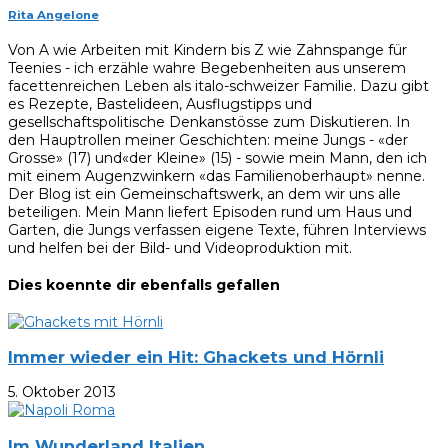
Rita Angelone
Von A wie Arbeiten mit Kindern bis Z wie Zahnspange für
Teenies - ich erzähle wahre Begebenheiten aus unserem
facettenreichen Leben als italo-schweizer Familie. Dazu gibt
es Rezepte, Bastelideen, Ausflugstipps und
gesellschaftspolitische Denkanstösse zum Diskutieren. In
den Hauptrollen meiner Geschichten: meine Jungs - «der
Grosse» (17) und«der Kleine» (15) - sowie mein Mann, den ich
mit einem Augenzwinkern «das Familienoberhaupt» nenne.
Der Blog ist ein Gemeinschaftswerk, an dem wir uns alle
beteiligen. Mein Mann liefert Episoden rund um Haus und
Garten, die Jungs verfassen eigene Texte, führen Interviews
und helfen bei der Bild- und Videoproduktion mit.
Dies koennte dir ebenfalls gefallen
Immer wieder ein Hit: Ghackets und Hörnli
5. Oktober 2013
Im Wunderland Italien