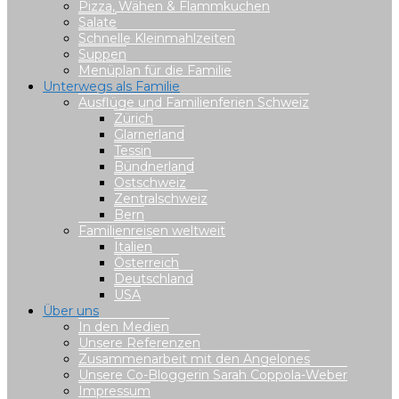
Pizza, Wähen & Flammkuchen
Salate
Schnelle Kleinmahlzeiten
Suppen
Menüplan für die Familie
Unterwegs als Familie
Ausflüge und Familienferien Schweiz
Zürich
Glarnerland
Tessin
Bündnerland
Ostschweiz
Zentralschweiz
Bern
Familienreisen weltweit
Italien
Österreich
Deutschland
USA
Über uns
In den Medien
Unsere Referenzen
Zusammenarbeit mit den Angelones
Unsere Co-Bloggerin Sarah Coppola-Weber
Impressum