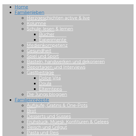
Home
Familienleben
Herzgeschichten active & live
Kolumne
Schule, lesen & lernen
Bücher
Experimente
Medienkompetenz
Gesundheit
Spiel und Sport
Basteln, handwerken und dekorieren
Reportagen und Interviews
Gastbeiträge
Dolce Vita
Doula
Elterntipps
Die Jungs bloggen
Familienrezepte
Aufläufe, Gratins & One-Pots
Brot
Desserts und Süsses
Frühstück, Müesli, Konfitüren & Gelees
Fleisch und Grillgut
Pasta und Reis