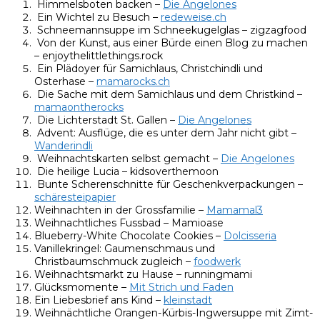
Himmelsboten backen –
Die Angelones
Ein Wichtel zu Besuch –
redeweise.ch
Schneemannsuppe im Schneekugelglas – zigzagfood
Von der Kunst, aus einer Bürde einen Blog zu machen
– enjoythelittlethings.rock
Ein Plädoyer für Samichlaus, Christchindli und
Osterhase –
mamarocks.ch
Die Sache mit dem Samichlaus und dem Christkind –
mamaontherocks
Die Lichterstadt St. Gallen –
Die Angelones
Advent: Ausflüge, die es unter dem Jahr nicht gibt –
Wanderindli
Weihnachtskarten selbst gemacht –
Die Angelones
Die heilige Lucia – kidsoverthemoon
Bunte Scherenschnitte für Geschenkverpackungen –
schäresteipapier
Weihnachten in der Grossfamilie –
Mamamal3
Weihnachtliches Fussbad – Mamioase
Blueberry-White Chocolate Cookies –
Dolcisseria
Vanillekringel: Gaumenschmaus und
Christbaumschmuck zugleich –
foodwerk
Weihnachtsmarkt zu Hause – runningmami
Glücksmomente –
Mit Strich und Faden
Ein Liebesbrief ans Kind –
kleinstadt
Weihnächtliche Orangen-Kürbis-Ingwersuppe mit Zimt-