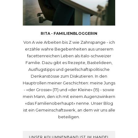
RITA - FAMILIENBLOGGERIN
Von A wie Arbeiten bis Z wie Zahnspange - ich
erzähle wahre Begebenheiten aus unserem
facettenreichen Leben als italo-schweizer
Familie. Dazu gibt es Rezepte, Bastelideen,
Ausflugstipps und gesellschaftspolitische
Denkanstösse zum Diskutieren. In den
Hauptrollen meiner Geschichten: meine Jungs
- «der Grosse» (17) und «der Kleine» (15) - sowie
mein Mann, den ich mit einem Augenzwinkern
«das Familienoberhaupt» nenne. Unser Blog
ist ein Gemeinschaftswerk, an dem wir uns alle
beteiligen.
UNSER KOLUMNENBAND IST IM HANDEL