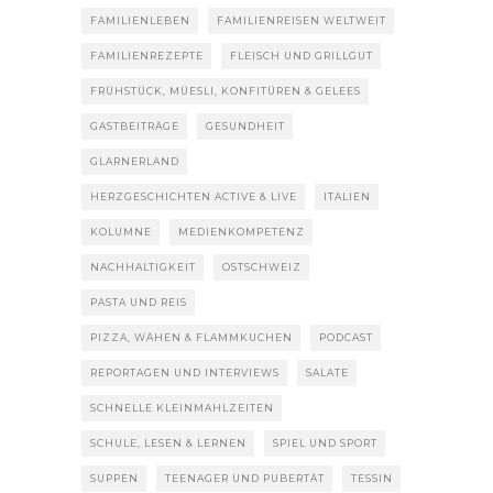
FAMILIENLEBEN
FAMILIENREISEN WELTWEIT
FAMILIENREZEPTE
FLEISCH UND GRILLGUT
FRÜHSTÜCK, MÜESLI, KONFITÜREN & GELEES
GASTBEITRÄGE
GESUNDHEIT
GLARNERLAND
HERZGESCHICHTEN ACTIVE & LIVE
ITALIEN
KOLUMNE
MEDIENKOMPETENZ
NACHHALTIGKEIT
OSTSCHWEIZ
PASTA UND REIS
PIZZA, WÄHEN & FLAMMKUCHEN
PODCAST
REPORTAGEN UND INTERVIEWS
SALATE
SCHNELLE KLEINMAHLZEITEN
SCHULE, LESEN & LERNEN
SPIEL UND SPORT
SUPPEN
TEENAGER UND PUBERTÄT
TESSIN