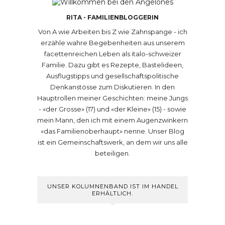
RITA - FAMILIENBLOGGERIN
Von A wie Arbeiten bis Z wie Zahnspange - ich
erzähle wahre Begebenheiten aus unserem
facettenreichen Leben als italo-schweizer
Familie. Dazu gibt es Rezepte, Bastelideen,
Ausflugstipps und gesellschaftspolitische
Denkanstösse zum Diskutieren. In den
Hauptrollen meiner Geschichten: meine Jungs
- «der Grosse» (17) und «der Kleine» (15) - sowie
mein Mann, den ich mit einem Augenzwinkern
«das Familienoberhaupt» nenne. Unser Blog
ist ein Gemeinschaftswerk, an dem wir uns alle
beteiligen.
UNSER KOLUMNENBAND IST IM HANDEL
ERHÄLTLICH.