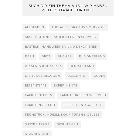
SUCH DIR EIN THEMA AUS – WIR HABEN
VIELE BEITRÄGE FÜR DICH!
ALLGEMEIN
AUFLÄUFE, GRATINS & ONE-POTS
AUSFLÜGE UND FAMILIENFERIEN SCHWEIZ
BASTELN, HANDWERKEN UND DEKORIEREN
BERN
BROT
BÜCHER
BÜNDNERLAND
DESSERTS UND SÜSSES
DEUTSCHLAND
DIE JUNGS BLOGGEN
DOLCE VITA
DOULA
ELTERNTIPPS
EXPERIMENTE
FAMILIENLEBEN
FAMILIENREISEN WELTWEIT
FAMILIENREZEPTE
FLEISCH UND GRILLGUT
FRÜHSTÜCK, MÜESLI, KONFITÜREN & GELEES
GASTBEITRÄGE
GESUNDHEIT
GLARNERLAND